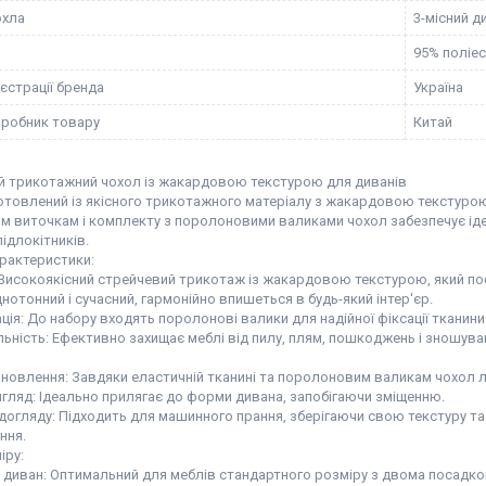
охла
3-місний д
95% поліес
єстрації бренда
Україна
иробник товару
Китай
й трикотажний чохол із жакардовою текстурою для диванів
товлений із якісного трикотажного матеріалу з жакардовою текстурою, 
им виточкам і комплекту з поролоновими валиками чохол забезпечує ід
підлокітників.
арактеристики:
Високоякісний стрейчевий трикотаж із жакардовою текстурою, який поєд
нотонний і сучасний, гармонійно впишеться в будь-який інтер'єр.
ія: До набору входять поролонові валики для надійної фіксації тканини
ьність: Ефективно захищає меблі від пилу, плям, пошкоджень і зношува
новлення: Завдяки еластичній тканині та поролоновим валикам чохол ле
игляд: Ідеально прилягає до форми дивана, запобігаючи зміщенню.
огляду: Підходить для машинного прання, зберігаючи свою текстуру та
ння.
іру:
 диван: Оптимальний для меблів стандартного розміру з двома посадко