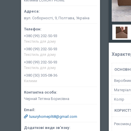
килимів LUXURY HOME
вул. Соборності, 9, Полтава, Україна
+380 (99) 202-50-93
Текстиль для дому
+380 (99) 202-50-93
Характе
Текстиль для дому
+380 (99) 202-50-93
Текстиль для дому
ОСНОВН
+380 (50) 305-08-36
Виробни
Килими
Матеріал
Чернай Тетяна Борисівна
Колір
КОРИСТ
luxuryhomepl68@gmail.com
Рекоменд