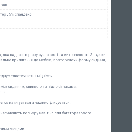
иван
тер , 5% спандекс
яка надає інтер'єру сучасності та витонченості. Завдяки
еальне прилягання до меблів, повторюючи форму сидіння,
нує еластичність і міцність.
 між сидінням, спинкою та підлокітниками.
ння.
гко натягується й надійно фіксується.
 насиченість кольору навіть після багаторазового
вими місцями.