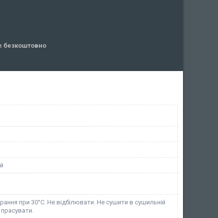
ів
безкоштовно
й
ання при 30°C. Не відбілювати. Не сушити в сушильній
 прасувати.