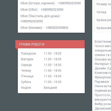
Viber (Штори, карнизи)
+380992025093
Розмір ч
Viber (Обої)
+380992025093
Склад
Viber (Текстиль для дома)
Країна ре
+380992025093
Viber (Килими)
+380503050836
Країна-в
Еластични
ГРАФІК РОБОТИ
Чохол виго
спеціальн
Понеділок
11:00
18:00
спинки та 
Вівторок
11:00
18:00
Основні х
Матеріал: 
Середа
11:00
18:00
Дизайн: Од
Четвер
11:00
18:00
Комплектац
Пʼятниця
11:00
18:00
Функціонал
Переваги:
Субота
11:00
15:00
Легке вста
Неділя
Вихідний
Охайний в
Простота д
використа
Вибір розм
Двомісний