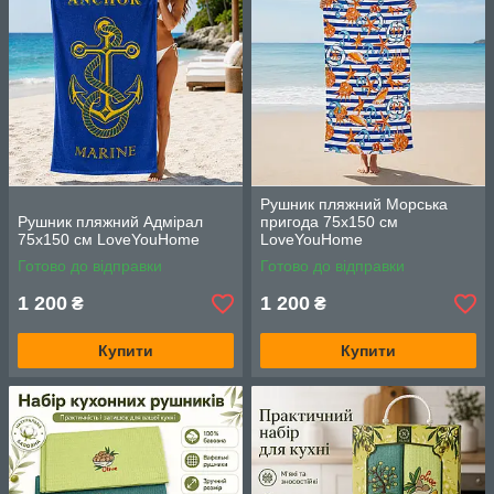
Рушник пляжний Морська
Рушник пляжний Адмірал
пригода 75х150 см
75х150 см LoveYouHome
LoveYouHome
Готово до відправки
Готово до відправки
1 200
1 200
₴
₴
Купити
Купити