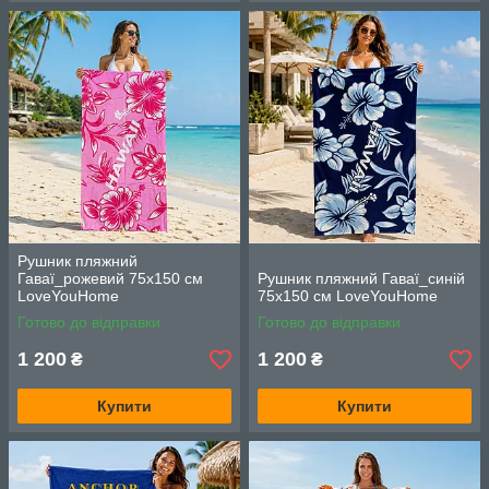
Рушник пляжний
Гаваї_рожевий 75х150 см
Рушник пляжний Гаваї_синій
LoveYouHome
75х150 см LoveYouHome
Готово до відправки
Готово до відправки
1 200
1 200
₴
₴
Купити
Купити