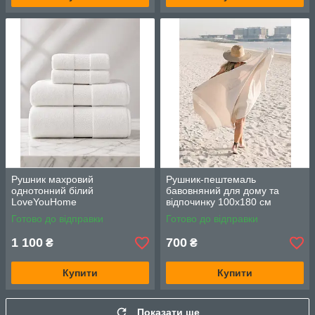
Рушник махровий
Рушник-пештемаль
однотонний білий
бавовняний для дому та
LoveYouHome
відпочинку 100х180 см
бежевий LoveYouHome
Готово до відправки
Готово до відправки
1 100
700
₴
₴
Купити
Купити
Показати ще