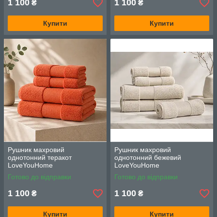
1 100
1 100
₴
₴
Купити
Купити
Рушник махровий
Рушник махровий
однотонний теракот
однотонний бежевий
LoveYouHome
LoveYouHome
Готово до відправки
Готово до відправки
1 100
1 100
₴
₴
Купити
Купити