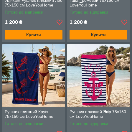
Уцінка!!! Рушник пляжний Лео
Гаваї_рожевий 75х150 см
75х150 см LoveYouHome
LoveYouHome
Готово до відправки
Готово до відправки
1 200
1 200
₴
₴
Купити
Купити
Рушник пляжний Круїз
Рушник пляжний Якір 75х150
75х150 см LoveYouHome
см LoveYouHome
Готово до відправки
Готово до відправки