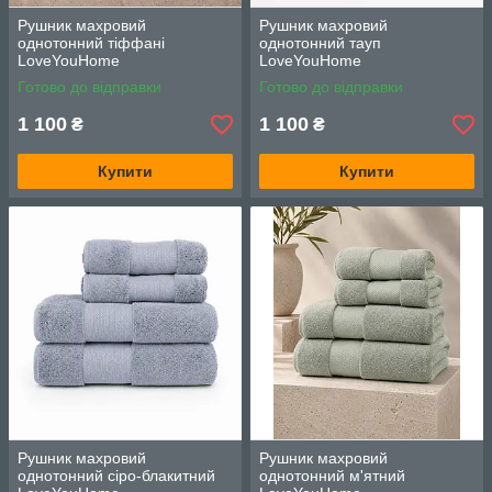
Рушник махровий
Рушник махровий
однотонний тіффані
однотонний тауп
LoveYouHome
LoveYouHome
Готово до відправки
Готово до відправки
1 100
1 100
₴
₴
Купити
Купити
Рушник махровий
Рушник махровий
однотонний сіро-блакитний
однотонний м'ятний