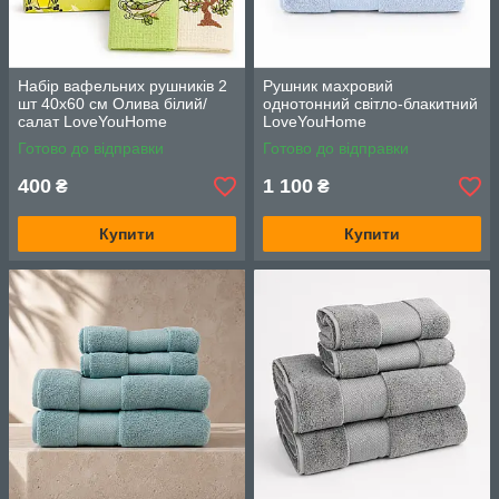
Набір вафельних рушників 2
Рушник махровий
шт 40x60 см Олива білий/
однотонний світло-блакитний
салат LoveYouHome
LoveYouHome
Готово до відправки
Готово до відправки
400
1 100
₴
₴
Купити
Купити