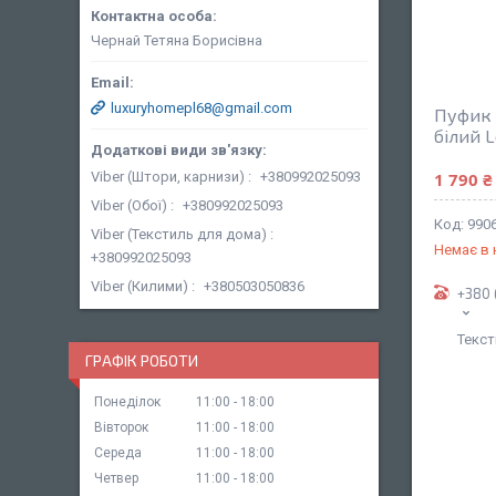
Чернай Тетяна Борисівна
luxuryhomepl68@gmail.com
Пуфик 
білий L
1 790 ₴
Viber (Штори, карнизи)
+380992025093
Viber (Обої)
+380992025093
990
Viber (Текстиль для дома)
Немає в 
+380992025093
Viber (Килими)
+380503050836
+380 
Текст
ГРАФІК РОБОТИ
Понеділок
11:00
18:00
Вівторок
11:00
18:00
Середа
11:00
18:00
Четвер
11:00
18:00