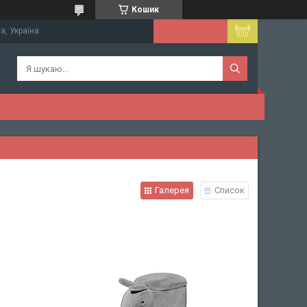
Кошик
а, Україна
Галерея
Список