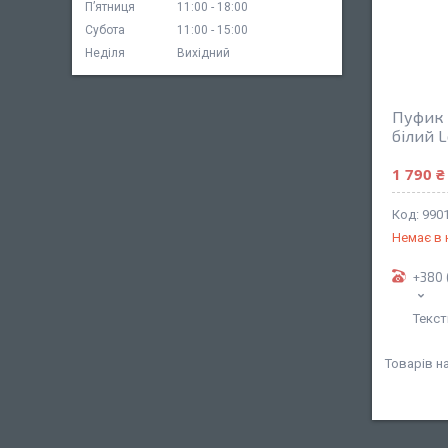
Пʼятниця
11:00
18:00
Субота
11:00
15:00
Неділя
Вихідний
Пуфик 
білий L
1 790 ₴
990
Немає в 
+380 
Текст