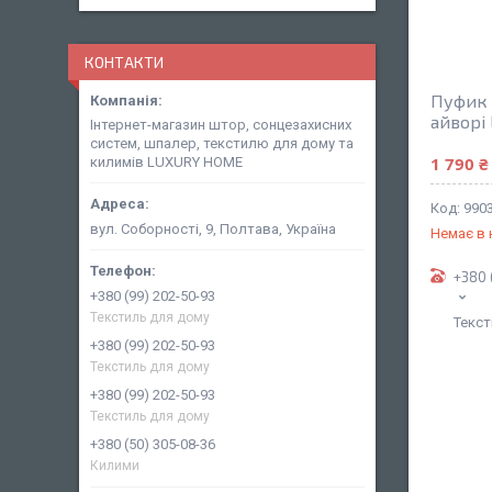
КОНТАКТИ
Пуфик 
айворі 
Інтернет-магазин штор, сонцезахисних
систем, шпалер, текстилю для дому та
1 790 ₴
килимів LUXURY HOME
990
вул. Соборності, 9, Полтава, Україна
Немає в 
+380 
+380 (99) 202-50-93
Текстиль для дому
Текст
+380 (99) 202-50-93
Текстиль для дому
+380 (99) 202-50-93
Текстиль для дому
+380 (50) 305-08-36
Килими