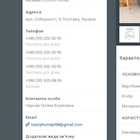
килимів LUXURY HOME
вул. Соборності, 9, Полтава, Україна
+380 (99) 202-50-93
Текстиль для дому
+380 (99) 202-50-93
Характе
Текстиль для дому
+380 (99) 202-50-93
Текстиль для дому
ОСНОВН
+380 (50) 305-08-36
Виробни
Килими
Колір
Чернай Тетяна Борисівна
Матеріал
КОРИСТ
luxuryhomepl68@gmail.com
Рекоменд