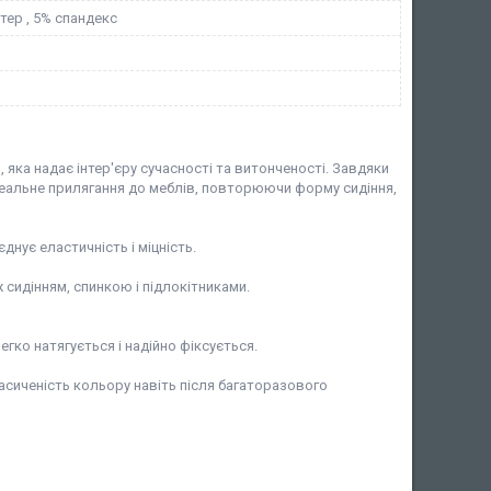
тер , 5% спандекс
ка надає інтер'єру сучасності та витонченості. Завдяки
деальне прилягання до меблів, повторюючи форму сидіння,
нує еластичність і міцність.
 сидінням, спинкою і підлокітниками.
гко натягується і надійно фіксується.
асиченість кольору навіть після багаторазового