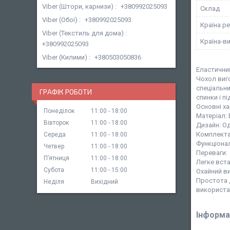
Viber (Штори, карнизи)
+380992025093
Склад
Viber (Обої)
+380992025093
Країна ре
Viber (Текстиль для дома)
Країна-в
+380992025093
Viber (Килими)
+380503050836
Еластични
Чохол виго
спеціальн
ГРАФІК РОБОТИ
спинки і пі
Основні х
Понеділок
11:00
18:00
Матеріал: 
Вівторок
11:00
18:00
Дизайн: Од
Комплектац
Середа
11:00
18:00
Функціонал
Четвер
11:00
18:00
Переваги:
Пʼятниця
11:00
18:00
Легке вста
Субота
11:00
15:00
Охайний в
Простота д
Неділя
Вихідний
використа
Інформа