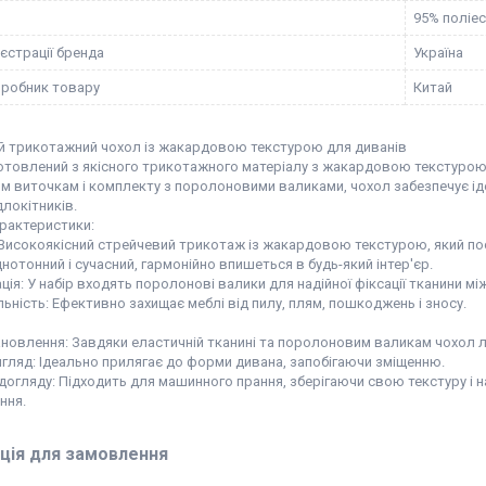
95% поліес
єстрації бренда
Україна
иробник товару
Китай
й трикотажний чохол із жакардовою текстурою для диванів
товлений з якісного трикотажного матеріалу з жакардовою текстурою, я
им виточкам і комплекту з поролоновими валиками, чохол забезпечує і
длокітників.
арактеристики:
Високоякісний стрейчевий трикотаж із жакардовою текстурою, який поєд
нотонний і сучасний, гармонійно впишеться в будь-який інтер'єр.
ія: У набір входять поролонові валики для надійної фіксації тканини між
ьність: Ефективно захищає меблі від пилу, плям, пошкоджень і зносу.
новлення: Завдяки еластичній тканині та поролоновим валикам чохол ле
игляд: Ідеально прилягає до форми дивана, запобігаючи зміщенню.
огляду: Підходить для машинного прання, зберігаючи свою текстуру і н
ння.
ція для замовлення