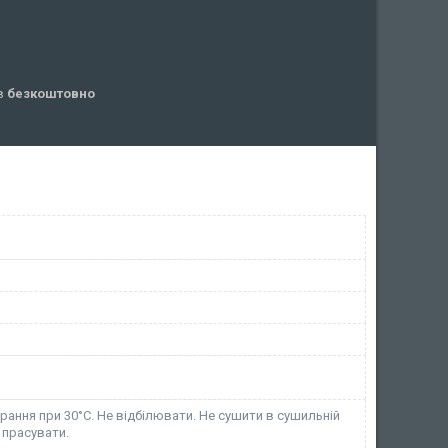
ів
безкоштовно
ання при 30°C. Не відбілювати. Не сушити в сушильній
 прасувати.