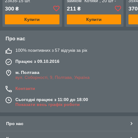
23х35-15 шт.
замком "Котики", 20 шт -
35х4
LoveYouHome
20х30 см LoveYouHome
Lov
300
211
370
₴
₴
Купити
Купити
Про нас
100% позитивних з 57 відгуків за рік
Працює з 09.10.2016
м. Полтава
вул. Соборності, 9, Полтава, Україна
Контакти
Сьогодні працює з 11:00 до 18:00
Показати весь графік роботи
Про нас