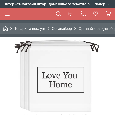
Інтернет-магазин штор, домашнього текстилю, шпалер, ки
Товари та послуги
Органайзер
Органайзери для збе