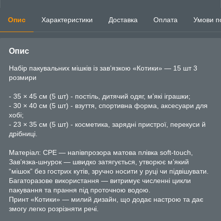
Опис
Характеристики
Доставка
Оплата
Умови п
Опис
Набір пакувальних мішків із зав’язкою «Котики» — 15 шт 3
розмири
- 35 × 45 см (5 шт) - постіль, дитячий одяг, м’які іграшки;
- 30 × 40 см (5 шт) - взуття, спортивна форма, аксесуари для
хобі;
- 23 × 35 см (5 шт) - косметика, зарядні пристрої, перекуси й
дрібниці.
Матеріал: CPE — напівпрозора матова плівка soft-touch,
Зав’язка-шнурок — швидко затягується, утворює м’який
“мішок” без гострих кутів, зручно носити у руці чи підвішувати.
Багаторазове використання — витримує численні цикли
пакування та прання під проточною водою.
Принт «Котики» — милий дизайн, що додає настрою та дає
змогу легко розрізняти речі.