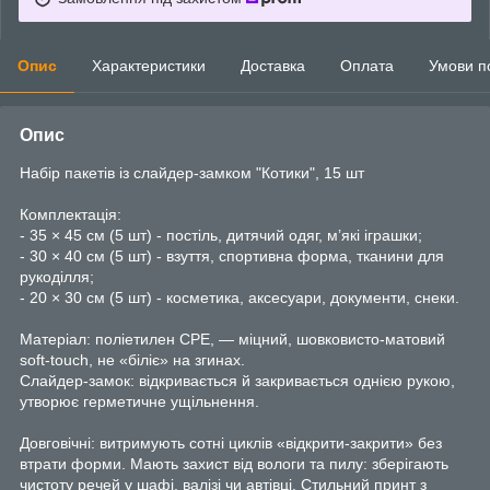
Опис
Характеристики
Доставка
Оплата
Умови п
Опис
Набір пакетів із слайдер-замком "Котики", 15 шт
Комплектація:
- 35 × 45 см (5 шт) - постіль, дитячий одяг, м’які іграшки;
- 30 × 40 см (5 шт) - взуття, спортивна форма, тканини для
рукоділля;
- 20 × 30 см (5 шт) - косметика, аксесуари, документи, снеки.
Матеріал: поліетилен CPE, — міцний, шовковисто-матовий
soft-touch, не «біліє» на згинах.
Слайдер-замок: відкривається й закривається однією рукою,
утворює герметичне ущільнення.
Довговічні: витримують сотні циклів «відкрити-закрити» без
втрати форми. Мають захист від вологи та пилу: зберігають
чистоту речей у шафі, валізі чи автівці. Стильний принт з