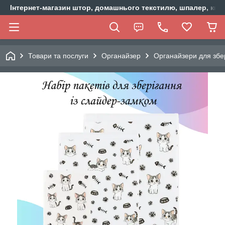
Інтернет-магазин штор, домашнього текстилю, шпалер, ки
Товари та послуги
Органайзер
Органайзери для збе