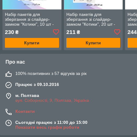
Набір пакетів для
Набір пакетів для
Набі
зберігання зі слайдер-
зберігання зі слайдер-
збер
замком "Котики", 10 шт -
замком "Котики", 20 шт -
замк
35×45 см LoveYouHome
20х30 см LoveYouHome
25×
230
211
244
₴
₴
Купити
Купити
Про нас
100% позитивних з 57 відгуків за рік
Працює з 09.10.2016
м. Полтава
вул. Соборності, 9, Полтава, Україна
Контакти
Сьогодні працює з 11:00 до 15:00
Показати весь графік роботи