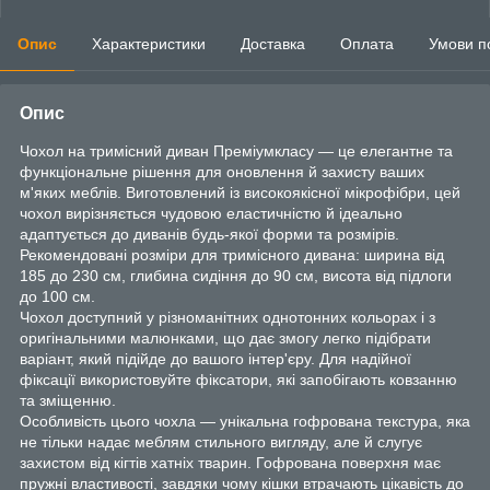
Опис
Характеристики
Доставка
Оплата
Умови п
Опис
Чохол на тримісний диван Преміумкласу — це елегантне та
функціональне рішення для оновлення й захисту ваших
м'яких меблів. Виготовлений із високоякісної мікрофібри, цей
чохол вирізняється чудовою еластичністю й ідеально
адаптується до диванів будь-якої форми та розмірів.
Рекомендовані розміри для тримісного дивана: ширина від
185 до 230 см, глибина сидіння до 90 см, висота від підлоги
до 100 см.
Чохол доступний у різноманітних однотонних кольорах і з
оригінальними малюнками, що дає змогу легко підібрати
варіант, який підійде до вашого інтер'єру. Для надійної
фіксації використовуйте фіксатори, які запобігають ковзанню
та зміщенню.
Особливість цього чохла — унікальна гофрована текстура, яка
не тільки надає меблям стильного вигляду, але й слугує
захистом від кігтів хатніх тварин. Гофрована поверхня має
пружні властивості, завдяки чому кішки втрачають цікавість до