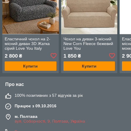
Еластичний чохол на 2-
Чохол на диван 3-місний
Елас
місний диван 3D Жатка
New Corn Fleece бежевий
місн
сірий Love You Italy
Love You
мокк
Italy
2 800
1 850
2 9
₴
₴
Купити
Купити
Про нас
100% позитивних з 57 відгуків за рік
Працює з 09.10.2016
м. Полтава
вул. Соборності, 9, Полтава, Україна