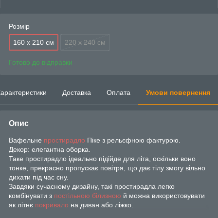
Розмір
160 х 210 см
220 x 240 см
Готово до відправки
арактеристики
Доставка
Оплата
Умови повернення
Опис
Вафельне
простирадло
Піке з рельєфною фактурою.
Декор: елегантна оборка.
Таке простирадло ідеально підійде для літа, оскільки воно
тонке, прекрасно пропускає повітря, що дає тілу змогу вільно
дихати під час сну.
Завдяки сучасному дизайну, такі простирадла легко
комбінувати з
постільною білизною
й можна використовувати
як літнє
покривало
на диван або ліжко.