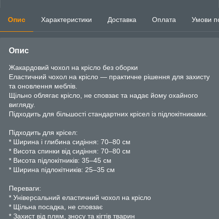
Опис
Характеристики
Доставка
Оплата
Умови п
Опис
Жакардовий чохол на крісло без оборки
Еластичний чохол на крісло — практичне рішення для захисту
та оновлення меблів.
Щільно облягає крісло, не сповзає та надає йому охайного
вигляду.
Підходить для більшості стандартних крісел із підлокітниками.
Підходить для крісел:
* Ширина і глибина сидіння: 70–80 см
* Висота спинки від сидіння: 70–80 см
* Висота підлокітників: 35–45 см
* Ширина підлокітників: 25–35 см
Переваги:
* Універсальний еластичний чохол на крісло
* Щільна посадка, не сповзає
* Захист від плям, зносу та кігтів тварин