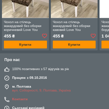
Чохол на стілець
Чохол на стілець
Чохо
жакардовий без оборки
жакардовий без оборки
жака
коричневий Love You
кавовий Love You
борд
455
455
1 0
₴
₴
Купити
Купити
Про нас
100% позитивних з 57 відгуків за рік
Працює з 09.10.2016
м. Полтава
вул. Соборності, 9, Полтава, Україна
Контакти
Сьогодні вихідний