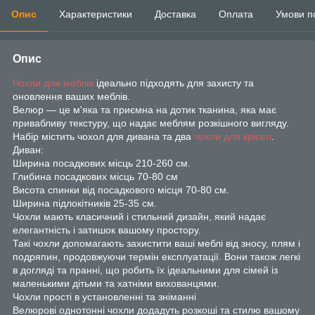
Опис
Характеристики
Доставка
Оплата
Умови п
Опис
Чохли для меблів
ідеально підходять для захисту та
оновлення ваших меблів.
Велюр — це м'яка та приємна на дотик тканина, яка має
привабливу текстуру, що надає меблям розкішного вигляду.
Набір містить чохол для дивана та два
чохли для крісел
.
Диван:
Ширина посадкових місць 210-260 см.
Глибина посадкових місць 70-80 см
Висота спинки від посадкового місця 70-80 см.
Ширина підлокітників 25-35 см.
Чохли мають класичний і стильний дизайн, який надає
елегантність і затишок вашому простору.
Такі чохли допомагають захистити ваші меблі від зносу, плям і
подряпин, продовжуючи термін експлуатації. Вони також легкі
в догляді та пранні, що робить їх ідеальними для сімей із
маленькими дітьми та хатніми вихованцями.
Чохли прості в установленні та зніманні
Велюрові однотонні чохли додадуть розкоші та стилю вашому