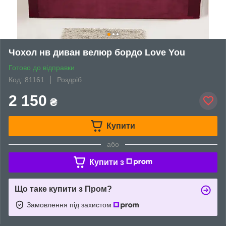
Чохол нв диван велюр бордо Love You
Готово до відправки
Код: 81161
Роздріб
2 150
₴
Купити
або
Купити з
Що таке купити з Пром?
Замовлення під захистом