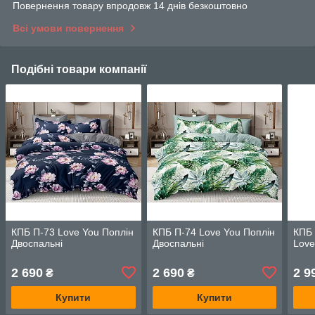
Повернення товару впродовж 14 днів безкоштовно
Всі умови повернення
Подібні товари компанії
КПБ П-73 Love You Поплін
КПБ П-74 Love You Поплін
КПБ 
Двоспальні
Двоспальні
Love
2 690
2 690
2 9
₴
₴
Купити
Купити