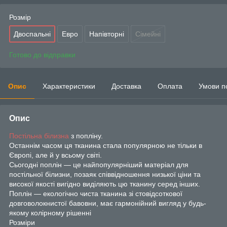
Розмір
Двоспальні
Евро
Напівторні
Сімейні
Готово до відправки
Опис
Характеристики
Доставка
Оплата
Умови п
Опис
Постільна білизна
з попліну.
Останнім часом ця тканина стала популярною не тільки в
Європі, але й у всьому світі.
Сьогодні поплін — це найпопулярніший матеріал для
постільної білизни, позаяк співвідношення низької ціни та
високої якості вигідно виділяють цю тканину серед інших.
Поплін — екологічно чиста тканина зі стовідсоткової
довговолокнистої бавовни, має гармонійний вигляд у будь-
якому колірному рішенні
Розміри