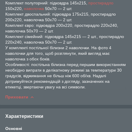
Комплект полуторний: підковдра 145х215,
простирадло
150х220,
наволочка
50х70 — 2 шт.
Комплект двоспальний: підковдра 175х215, простирадло
200х220, наволочка 50х70 — 2 шт.
Комплект євро: підковдра 200х220, простирадло 220х240,
наволочка 50х70 — 2 шт.
Комплект сімейний: підковдра 145х215 — 2 шт., простирадло
220х240, наволочка 50х70 — 2 шт.
У комплекті постільної білизни 2 наволочки. На фото 4
наволочки для того, щоб розглянути, який вигляд має
наволочка з обох боків.
Особливості: постільна білизна перед першим використанням
необхідно випрати в делікатному режимі за температури 30
градусів, віджимання не більш ніж 600 об/хв. Надалі
дотримуйтеся рекомендацій з догляду, зазначених на
етикетці, звертаючи увагу на всі символи.
Приховати
Характеристики
Основні