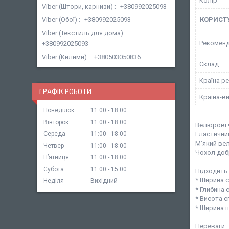
Колір
Viber (Штори, карнизи)
+380992025093
Viber (Обої)
+380992025093
КОРИСТ
Viber (Текстиль для дома)
Рекоменд
+380992025093
Viber (Килими)
+380503050836
Склад
Країна ре
ГРАФІК РОБОТИ
Країна-в
Понеділок
11:00
18:00
Вівторок
11:00
18:00
Велюрові ч
Середа
11:00
18:00
Еластичний
М’який вел
Четвер
11:00
18:00
Чохол добр
Пʼятниця
11:00
18:00
Субота
11:00
15:00
Підходить 
* Ширина с
Неділя
Вихідний
* Глибина 
* Висота с
* Ширина п
Переваги: