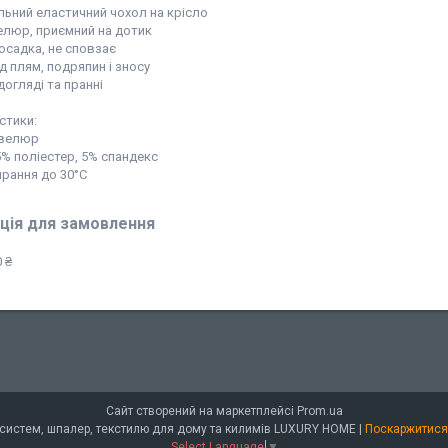
льний еластичний чохол на крісло
велюр, приємний на дотик
осадка, не сповзає
ід плям, подряпин і зносу
 догляді та пранні
стики:
 велюр
5% поліестер, 5% спандекс
прання до 30°C
ція для замовлення
 ₴
Сайт створений на маркетплейсі
Prom.ua
Інтернет-магазин штор, сонцезахисних систем, шпалер, текстилю для дому та килимів LUXURY HOME |
Поскаржитися
Select Language
▼