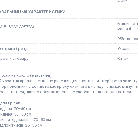
Сірий
УВАЛЬНИЦЬКІ ХАРАКТЕРИСТИКИ
Машинне пр
ації щодо догляду
машині. Не
95% поліес
єстрації бренда
Україна
иробник товару
Китай
охли на крісло (еластичні)
 чохол на крісло — стильне рішення для оновлення інтер’єру та захисту
юр приємний на дотик, надає кріслу охайного вигляду та додає відчутт
е тягнеться, щільно облягає крісло, не сповзає та легко одягається.
для крісел:
идіння: 70–80 см
сидіння: 50–60 см
пинки від сидіння: 70–80 см
ідлокітників: 25–35 см