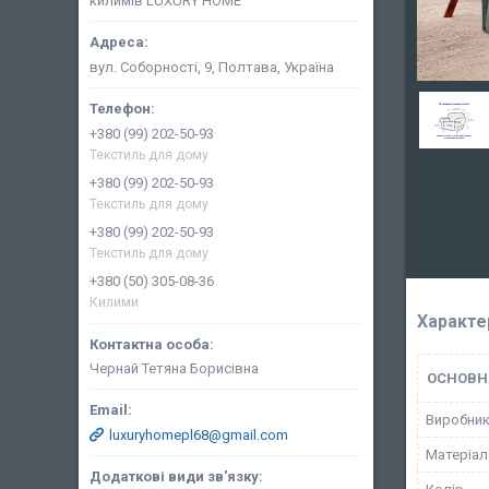
килимів LUXURY HOME
вул. Соборності, 9, Полтава, Україна
+380 (99) 202-50-93
Текстиль для дому
+380 (99) 202-50-93
Текстиль для дому
+380 (99) 202-50-93
Текстиль для дому
+380 (50) 305-08-36
Килими
Характе
Чернай Тетяна Борисівна
ОСНОВН
Виробни
luxuryhomepl68@gmail.com
Матеріал