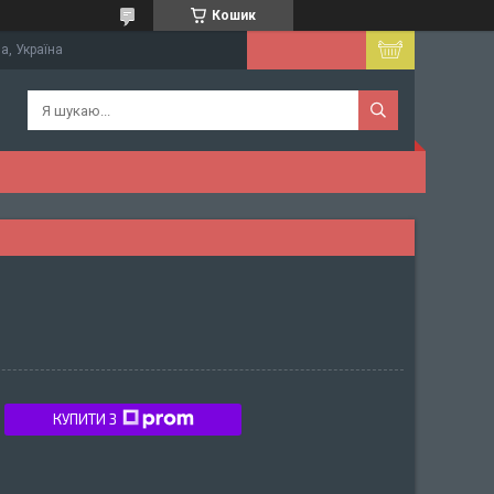
Кошик
а, Україна
КУПИТИ З