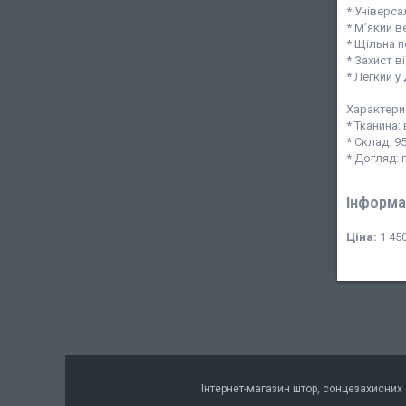
* Універса
* М’який 
* Щільна п
* Захист в
* Легкий у
Характери
* Тканина:
* Склад: 9
* Догляд: 
Інформа
Ціна:
1 450