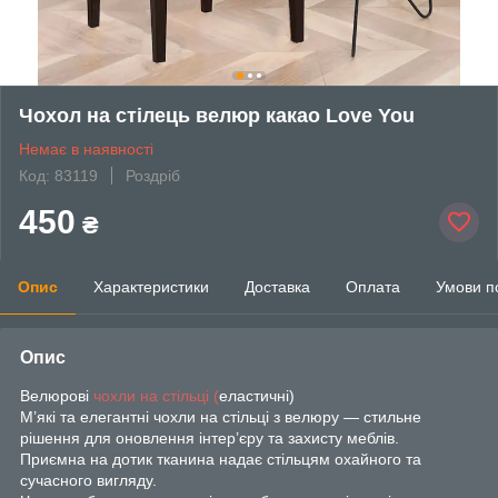
Чохол на стілець велюр какао Love You
Немає в наявності
Код: 83119
Роздріб
450
₴
Опис
Характеристики
Доставка
Оплата
Умови п
Опис
Велюрові
чохли на стільці (
еластичні)
М’які та елегантні чохли на стільці з велюру — стильне
рішення для оновлення інтер’єру та захисту меблів.
Приємна на дотик тканина надає стільцям охайного та
сучасного вигляду.