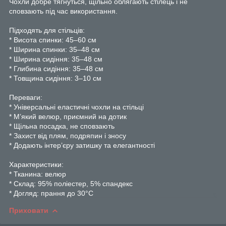
Чохли добре тягнуться, щільно облягають стілець і не
сповзають під час використання.
Підходять для стільців:
* Висота спинки: 45–60 см
* Ширина спинки: 35–48 см
* Ширина сидіння: 35–48 см
* Глибина сидіння: 35–48 см
* Товщина сидіння: 3–10 см
Переваги:
* Універсальні еластичні чохли на стільці
* М’який велюр, приємний на дотик
* Щільна посадка, не сповзають
* Захист від плям, подряпин і зносу
* Додають інтер’єру затишку та елегантності
Характеристики:
* Тканина: велюр
* Склад: 95% поліестер, 5% спандекс
* Догляд: прання до 30°C
Приховати