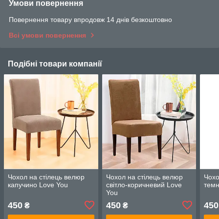
Умови повернення
Повернення товару впродовж 14 днів безкоштовно
Всі умови повернення
Подібні товари компанії
Чохол на стілець велюр
Чохол на стілець велюр
Чохо
капучино Love You
світло-коричневий Love
темн
You
450
450
450
₴
₴