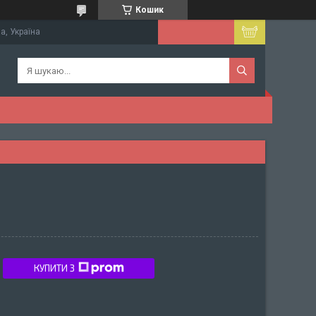
Кошик
а, Україна
КУПИТИ З