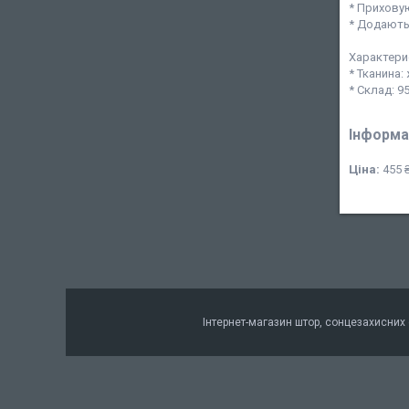
* Прихову
* Додають 
Характери
* Тканина:
* Склад: 9
Інформа
Ціна:
455 