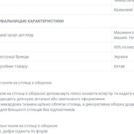
Універсал
Кремовий
УВАЛЬНИЦЬКІ ХАРАКТЕРИСТИКИ
Машинне пр
ації щодо догляду
машині. Не
95% поліес
єстрації бренда
Україна
иробник товару
Китай
 чохли на стільці з оборкою
хли на стільці з оборкою допоможуть легко оновити інтер’єр та надати
ідходять для кухні, вітальні або святкового оформлення.
жакардова тканина щільно облягає стілець, а декоративна оборка додає
для більшості стільців без підлокітників.
льні чохли на стільці з оборкою
і, добре сідають по формі