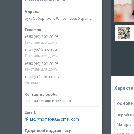
килимів LUXURY HOME
вул. Соборності, 9, Полтава, Україна
+380 (99) 202-50-93
Текстиль для дому
+380 (99) 202-50-93
Текстиль для дому
+380 (99) 202-50-93
Текстиль для дому
+380 (50) 305-08-36
Килими
Характе
Чернай Тетяна Борисівна
ОСНОВН
Виробни
luxuryhomepl68@gmail.com
Матеріал