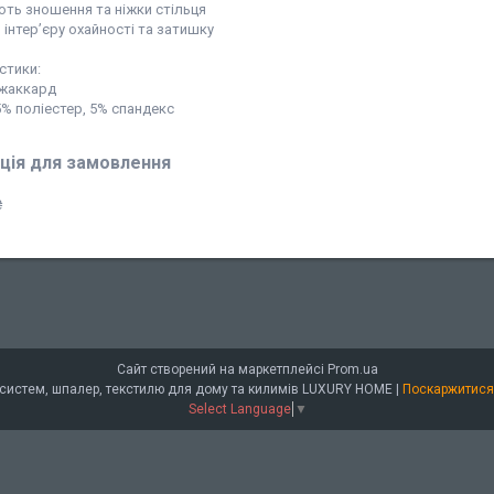
ють зношення та ніжки стільця
інтер’єру охайності та затишку
стики:
 жаккард
5% поліестер, 5% спандекс
ція для замовлення
₴
Сайт створений на маркетплейсі
Prom.ua
Інтернет-магазин штор, сонцезахисних систем, шпалер, текстилю для дому та килимів LUXURY HOME |
Поскаржитися
Select Language
▼