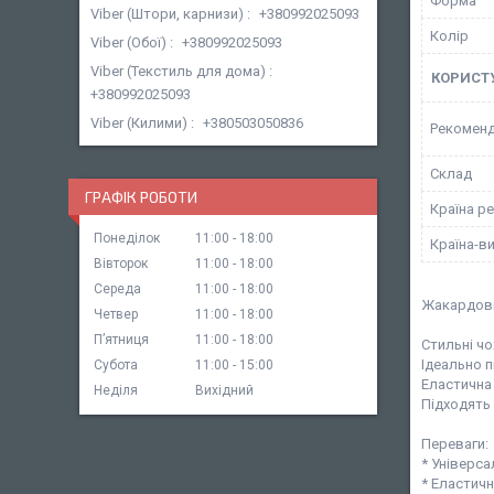
Форма
Viber (Штори, карнизи)
+380992025093
Колір
Viber (Обої)
+380992025093
Viber (Текстиль для дома)
КОРИСТ
+380992025093
Viber (Килими)
+380503050836
Рекоменд
Склад
ГРАФІК РОБОТИ
Країна ре
Понеділок
11:00
18:00
Країна-в
Вівторок
11:00
18:00
Середа
11:00
18:00
Жакардові
Четвер
11:00
18:00
Пʼятниця
11:00
18:00
Стильні чо
Ідеально п
Субота
11:00
15:00
Еластична 
Неділя
Вихідний
Підходять 
Переваги:
* Універса
* Еластичн