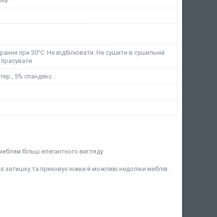
ьна
ання при 30°C. Не відбілювати. Не сушити в сушильній
 прасувати.
тер , 5% спандекс
 меблям більш елегантного вигляду.
 затишку та приховує ніжки й можливі недоліки меблів.