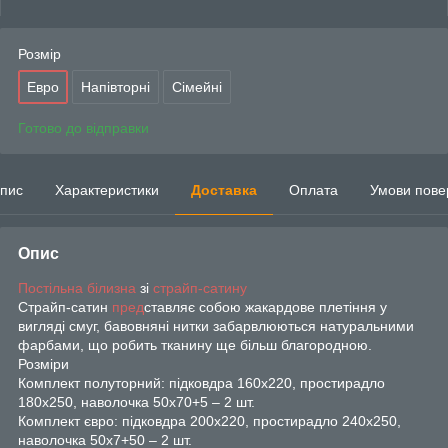
Розмір
Евро
Напівторні
Сімейні
Готово до відправки
пис
Характеристики
Доставка
Оплата
Умови пове
Опис
Постільна білизна
зі
страйп-сатину
Страйп-сатин
пред
ставляє собою жакардове плетіння у
вигляді смуг, бавовняні нитки забарвлюються натуральними
фарбами, що робить тканину ще більш благородною.
Розміри
Комплект полуторний: підковдра 160х220, простирадло
180х250, наволочка 50х70+5 – 2 шт.
Комплект євро: підковдра 200х220, простирадло 240х250,
наволочка 50х7+50 – 2 шт.