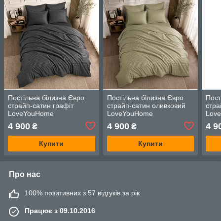
Постільна білизна Євро
Постільна білизна Євро
Пост
страйп-сатин графіт
страйп-сатин оливковий
стра
LoveYouHome
LoveYouHome
Lov
4 900
4 900
4 9
₴
₴
Купити
Купити
Про нас
100% позитивних з 57 відгуків за рік
Працює з 09.10.2016