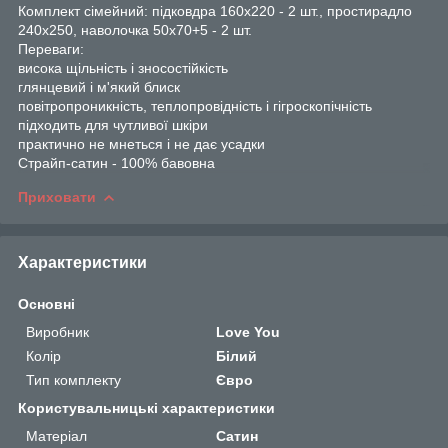
Комплект сімейний: підковдра 160х220 - 2 шт., простирадло
240х250, наволочка 50х70+5 - 2 шт.
Переваги:
висока щільність і зносостійкість
глянцевий і м'який блиск
повітропроникність, теплопровідність і гігроскопічність
підходить для чутливої шкіри
практично не мнеться і не дає усадки
Страйп-сатин - 100% бавовна
Приховати
Характеристики
Основні
Виробник
Love You
Колір
Білий
Тип комплекту
Євро
Користувальницькі характеристики
Матеріал
Сатин