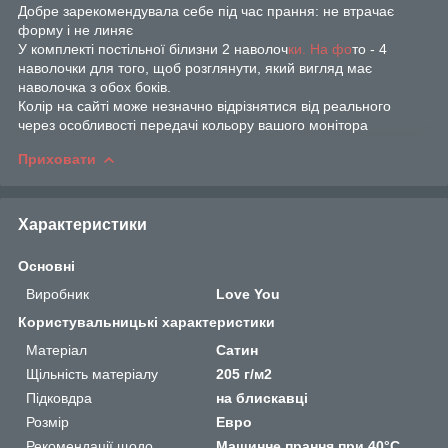
Добре зарекомендувала себе під час прання: не втрачає
форму і не линяє
У комплекті постільної білизни 2 наволоч
ки. На фо
то - 4
наволочки для того, щоб розглянути, який вигляд має
наволочка з обох боків.
Колір на сайті може незначно відрізнятися від реального
через особливості передачі кольору вашого монітора
Приховати
Характеристики
Основні
Виробник
Love You
Користувальницькі характеристики
Матеріал
Сатин
Щільність матеріалу
205 г/м2
Підковдра
на блискавці
Розмір
Евро
Рекомендації щодо
Машинне прання при 40°C.