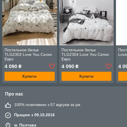
Постельное белье
Постельное белье
Пост
TLG2303 Love You Сатин
TLG2304 Love You Сатин
Love
Евро
Евро
4 090
4 090
4 0
₴
₴
Купити
Купити
Про нас
100% позитивних з 57 відгуків за рік
Працює з 09.10.2016
м. Полтава