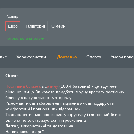
Розмір
Евро
Напівторні
Сімейні
Готово до відправки
пис
Характеристики
Доставка
Оплата
Умови пове
Опис
Постільна білизна
з с
атину
(100% бавовна) - це відмінне
рішення, якщо Ви хочете придбати модну красиву постільну
білизну з натурального матеріалу.
Різноманітність забарвлень і відмінна якість подарують
комфортний і повноцінний відпочинок.
Тканина сатин має шовковисту структуру і глянцевий блиск
Білизна не електризується і гігроскопічна
Легка у використанні та довговічна
Не викликає алергії