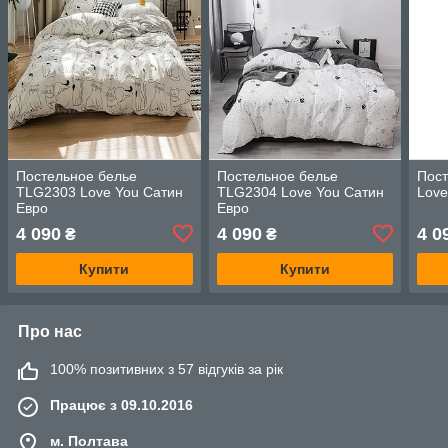
Постельное белье
Постельное белье
Пост
TLG2303 Love You Сатин
TLG2304 Love You Сатин
Love
Евро
Евро
4 090
4 090
4 0
₴
₴
Купити
Купити
Про нас
100% позитивних з 57 відгуків за рік
Працює з 09.10.2016
м. Полтава