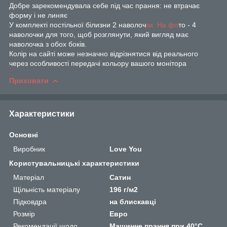
Добре зарекомендувала себе під час прання: не втрачає
форму і не линяє
У комплекті постільної білизни 2 наволоч
ки. На фо
то - 4
наволочки для того, щоб розглянути, який вигляд має
наволочка з обох боків.
Колір на сайті може незначно відрізнятися від реального
через особливості передачі кольору вашого монітора
Приховати
Характеристики
Основні
Виробник
Love You
Користувальницькі характеристики
Матеріал
Сатин
Щільність матеріалу
196 г/м2
Підковдра
на блискавці
Розмір
Евро
Рекомендації щодо
Машинне прання при 40°C.