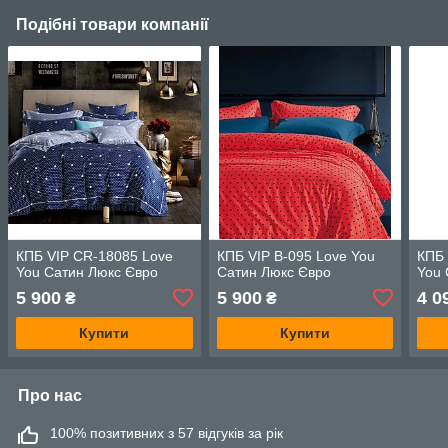
Подібні товари компанії
КПБ VIP CR-18085 Love
КПБ VIP B-095 Love You
КПБ 
You Сатин Люкс Євро
Сатин Люкс Євро
You 
5 900
5 900
4 0
₴
₴
Купити
Купити
Про нас
100% позитивних з 57 відгуків за рік