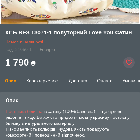
КПБ RFS 13071-1 полуторний Love You Сатин
Немає в наявності
Код: 31050-1
Роздріб
1 790
₴
Опис
Характеристики
Доставка
Оплата
Умови п
Опис
Постільна білизна
із сатину (100% бавовна) — це чудове
рішення, якщо Ви хочете придбати модну красиву постільну
білизну з натурального матеріалу.
Різноманітність кольорів і чудова якість подарують
комфортний і повноцінний відпочинок.