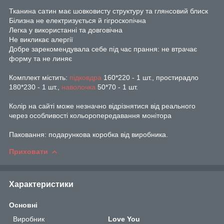
Тканина сатин має шовковисту структуру та глянсовий блиск
Білизна не електризується й гігроскопічна
Легка у використанні та довговічна
Не викликає алергії
Добре зарекомендувала себе під час прання: не втрачає
форму та не линяє
Комплект містить:
підковдра
160*220 - 1 шт., простирадло
180*230 - 1 шт.,
наволочка
50*70 - 1 шт.
Колір на сайті може незначно відрізнятися від реального
через особливості кольоропередавання монітора
Паковання: подарункова коробка від виробника.
Приховати
Характеристики
Основні
Виробник
Love You