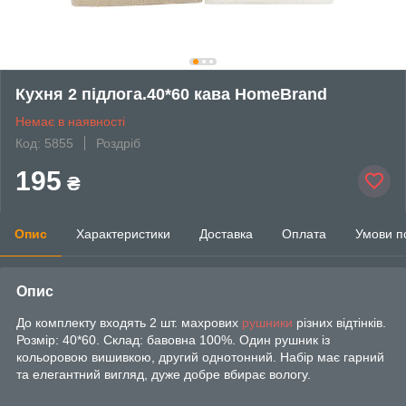
Кухня 2 підлога.40*60 кава HomeBrand
Немає в наявності
Код: 5855
Роздріб
195
₴
Опис
Характеристики
Доставка
Оплата
Умови п
Опис
До комплекту входять 2 шт. махрових
рушники
різних відтінків.
Розмір: 40*60. Склад: бавовна 100%. Один рушник із
кольоровою вишивкою, другий однотонний. Набір має гарний
та елегантний вигляд, дуже добре вбирає вологу.