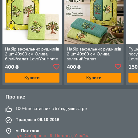
Набір вафельних рушників
Набір вафельних рушників
Рушн
2 шт 40x60 см Олива
2 шт 40x60 см Олива
посу
білий/салат LoveYouHome
зелений/салат
Lov
LoveYouHome
400
400
150
₴
₴
Купити
Купити
Про нас
100% позитивних з 57 відгуків за рік
Працює з 09.10.2016
м. Полтава
вул. Соборності, 9, Полтава, Україна