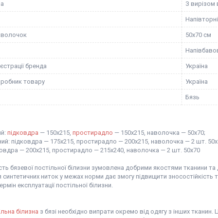
ра
З вирізом 
Напівторні
аволочок
50x70 см
Напівбаво
єстрації бренда
Україна
иробник товару
Україна
Бязь
ий:
підковдра
— 150х215,
простирадло
— 150х215, наволочка — 50х70;
й: підковдра — 175х215, простирадло — 200х215, наволочка — 2 шт. 50х
овдра — 200х215, простирадло — 215х240, наволочка — 2 шт. 50х70
ть бязевої постільної білизни зумовлена добрими якостями тканини та д
синтетичних ниток у межах норми дає змогу підвищити зносостійкість т
ермін експлуатації постільної білизни.
ільна білизна
з бязі необхідно випрати окремо від одягу з інших тканин.