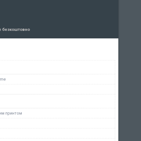
ів
безкоштовно
ome
ним принтом