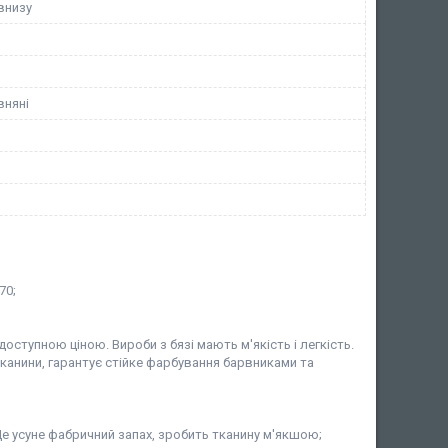
внизу
вняні
70;
оступною ціною. Вироби з бязі мають м'якість і легкість.
канини, гарантує стійке фарбування барвниками та
 Це усуне фабричний запах, зробить тканину м'якшою;