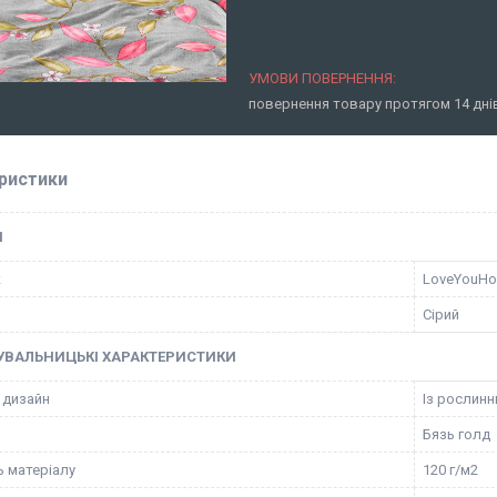
повернення товару протягом 14 дн
ристики
І
к
LoveYouH
Сірий
УВАЛЬНИЦЬКІ ХАРАКТЕРИСТИКИ
 дизайн
Із рослин
Бязь голд
ь матеріалу
120 г/м2