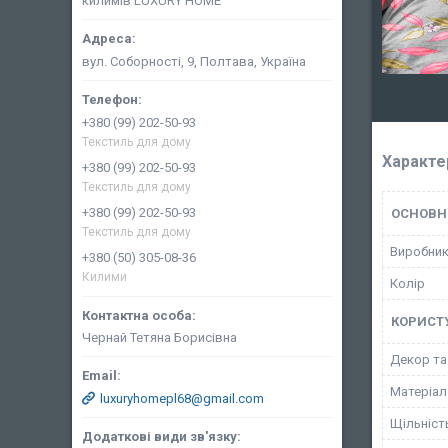
килимів LUXURY HOME
вул. Соборності, 9, Полтава, Україна
+380 (99) 202-50-93
Текстиль для дому
Характе
+380 (99) 202-50-93
Текстиль для дому
+380 (99) 202-50-93
ОСНОВН
Текстиль для дому
Виробни
+380 (50) 305-08-36
Килими
Колір
КОРИСТ
Чернай Тетяна Борисівна
Декор та
Матеріал
luxuryhomepl68@gmail.com
Щільніст