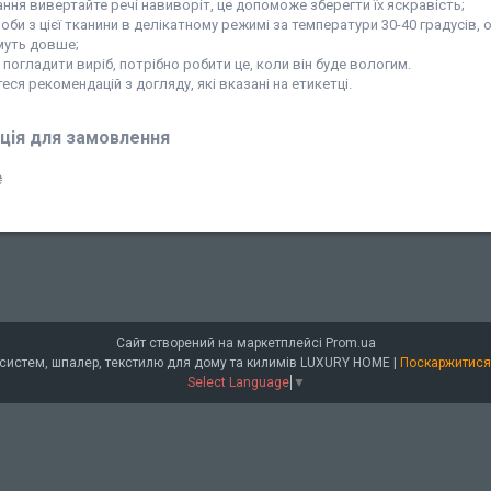
ання вивертайте речі навиворіт, це допоможе зберегти їх яскравість;
оби з цієї тканини в делікатному режимі за температури 30-40 градусів, о
муть довше;
погладити виріб, потрібно робити це, коли він буде вологим.
ся рекомендацій з догляду, які вказані на етикетці.
ція для замовлення
₴
Сайт створений на маркетплейсі
Prom.ua
Інтернет-магазин штор, сонцезахисних систем, шпалер, текстилю для дому та килимів LUXURY HOME |
Поскаржитися
Select Language
▼