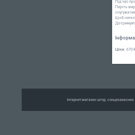
Під час пр
Періть вир
слугувати
Щоб легко 
Дотримуйте
Інформа
Ціна:
670 