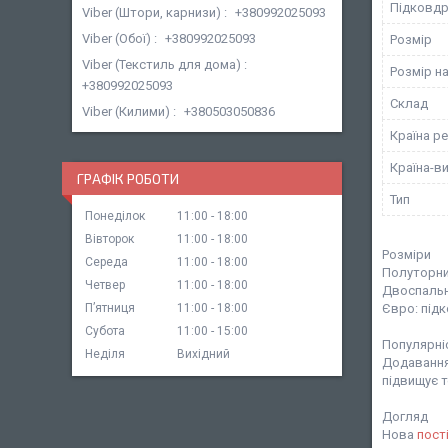
Підковд
Viber (Штори, карнизи)
+380992025093
Viber (Обої)
+380992025093
Розмір
Viber (Текстиль для дома)
Розмір н
+380992025093
Склад
Viber (Килими)
+380503050836
Країна ре
Країна-в
ГРАФІК РОБОТИ
Тип
Понеділок
11:00
18:00
Вівторок
11:00
18:00
Розміри
Середа
11:00
18:00
Полуторн
Четвер
11:00
18:00
Двоспальни
Пʼятниця
11:00
18:00
Євро: підк
Субота
11:00
15:00
Популярніс
Неділя
Вихідний
Додавання 
підвищує т
Догляд
Нова
пост