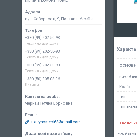
килимів LUXURY HOME
вул. Соборності, 9, Полтава, Україна
+380 (99) 202-50-93
Текстиль для дому
Характе
+380 (99) 202-50-93
Текстиль для дому
+380 (99) 202-50-93
ОСНОВН
Текстиль для дому
Виробни
+380 (50) 305-08-36
Килими
Колір
Тип
Чернай Тетяна Борисівна
Тип ткан
luxuryhomepl68@gmail.com
Наволочк
75% бавов