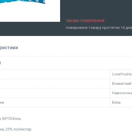
повернення товару протягом 14 дн
ристики
І
к
LoveYouH
Блакитний
Наволочк
ини
Бязь
а
50*70 Бязь
на, 25% поліестер