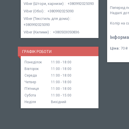
Viber (Штори, карнизи)
+380992025093
Пеперед пе
Viber (Обої)
+380992025093
Надалі дот
Viber (Текстиль для дома)
Колір на 
+380992025093
Viber (Килими)
+380503050836
Інформа
Ціна:
70 ₴
ГРАФІК РОБОТИ
Понеділок
11:00
18:00
Вівторок
11:00
18:00
Середа
11:00
18:00
Четвер
11:00
18:00
Пʼятниця
11:00
18:00
Субота
11:00
15:00
Неділя
Вихідний