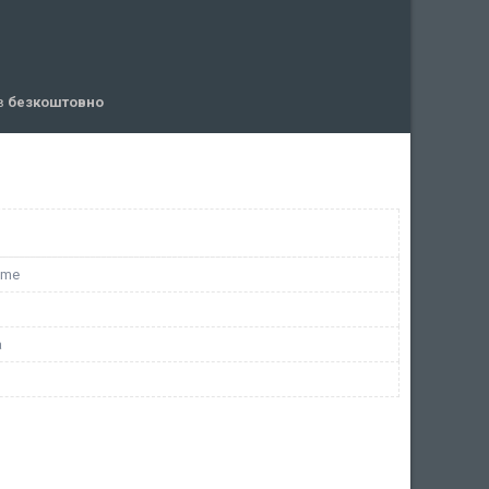
ів
безкоштовно
ome
а