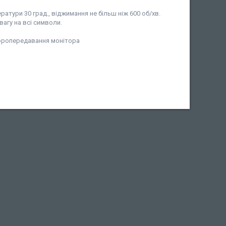
тури 30 град., віджимання не більш ніж 600 об/хв.
вагу на всі символи.
ьоропередавання монітора