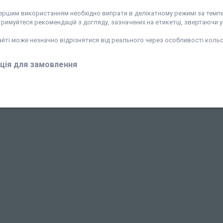
ршим використанням необхідно випрати в делікатному режимі за темпера
римуйтеся рекомендацій з догляду, зазначених на етикетці, звертаючи у
сайті може незначно відрізнятися від реального через особливості кол
ція для замовлення