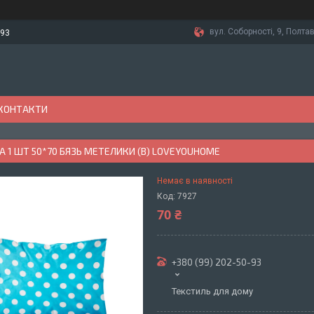
вул. Соборності, 9, Полтав
-93
КОНТАКТИ
 1 ШТ 50*70 БЯЗЬ МЕТЕЛИКИ (B) LOVEYOUHOME
Немає в наявності
Код:
7927
70 ₴
+380 (99) 202-50-93
Текстиль для дому