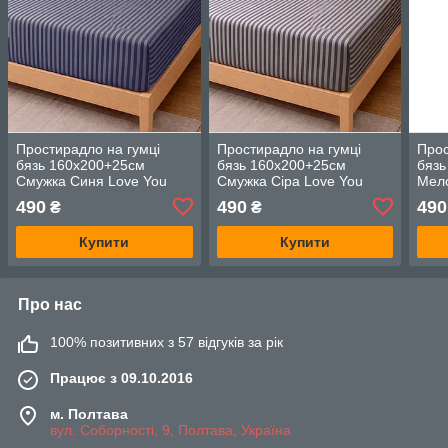
Простирадло на гумці
Простирадло на гумці
Прос
бязь 160х200+25см
бязь 160х200+25см
бязь
Смужка Синя Love You
Смужка Сіра Love You
Мело
490
490
490
₴
₴
Купити
Купити
Про нас
100% позитивних з 57 відгуків за рік
Працює з 09.10.2016
м. Полтава
вул. Соборності, 9, Полтава, Україна