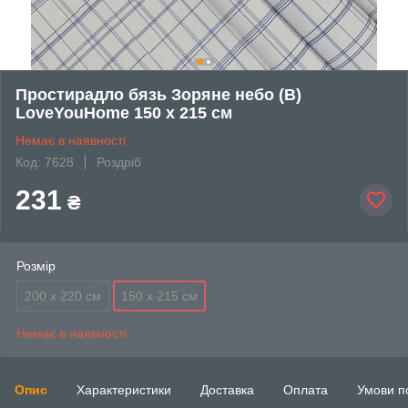
Простирадло бязь Зоряне небо (B)
LoveYouHome 150 x 215 см
Немає в наявності
Код: 7628
Роздріб
231
₴
Розмір
200 x 220 см
150 x 215 см
Немає в наявності
Опис
Характеристики
Доставка
Оплата
Умови п