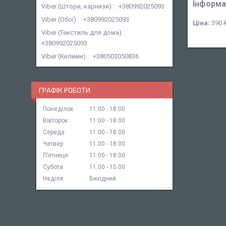
Інформа
Viber (Штори, карнизи)
+380992025093
Viber (Обої)
+380992025093
Ціна:
390 
Viber (Текстиль для дома)
+380992025093
Viber (Килими)
+380503050836
ГРАФІК РОБОТИ
Понеділок
11:00
18:00
Вівторок
11:00
18:00
Середа
11:00
18:00
Четвер
11:00
18:00
Пʼятниця
11:00
18:00
Субота
11:00
15:00
Неділя
Вихідний