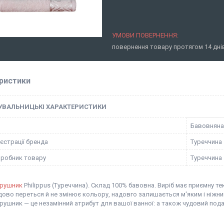
повернення товару протягом 14 дн
ристики
УВАЛЬНИЦЬКІ ХАРАКТЕРИСТИКИ
Бавовняна
єстрації бренда
Туреччина
иробник товару
Туреччина
рушник
Philippus (Туреччина). Склад 100% бавовна. Виріб має приємну те
дово переться й не змінює кольору, надовго залишається м'яким і ніжни
ушник — це незамінний атрибут для вашої ванної: а також чудовий под