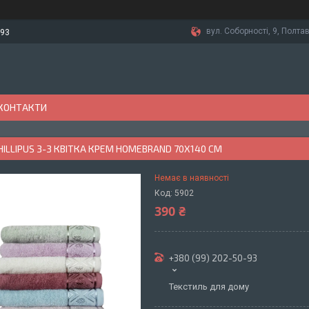
вул. Соборності, 9, Полтав
-93
КОНТАКТИ
ILLIPUS З-З КВІТКА КРЕМ HOMEBRAND 70X140 СМ
Немає в наявності
Код:
5902
390 ₴
+380 (99) 202-50-93
Текстиль для дому