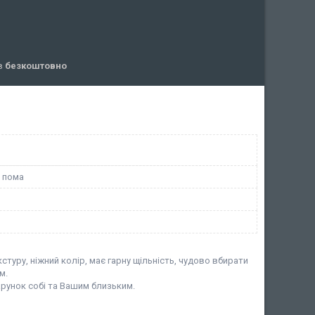
ів
безкоштовно
 пома
кстуру, ніжний колір, має гарну щільність, чудово вбирати
м.
арунок собі та Вашим близьким.