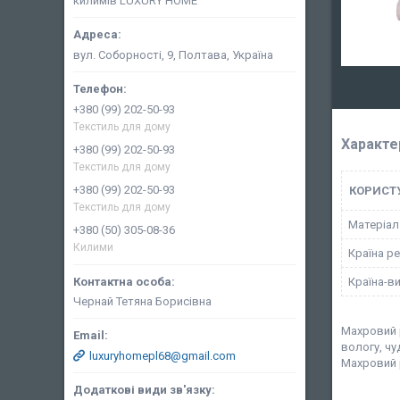
килимів LUXURY HOME
вул. Соборності, 9, Полтава, Україна
+380 (99) 202-50-93
Текстиль для дому
Характе
+380 (99) 202-50-93
Текстиль для дому
+380 (99) 202-50-93
КОРИСТ
Текстиль для дому
Матеріал
+380 (50) 305-08-36
Килими
Країна ре
Країна-в
Чернай Тетяна Борисівна
Махровий
вологу, чу
luxuryhomepl68@gmail.com
Махровий р