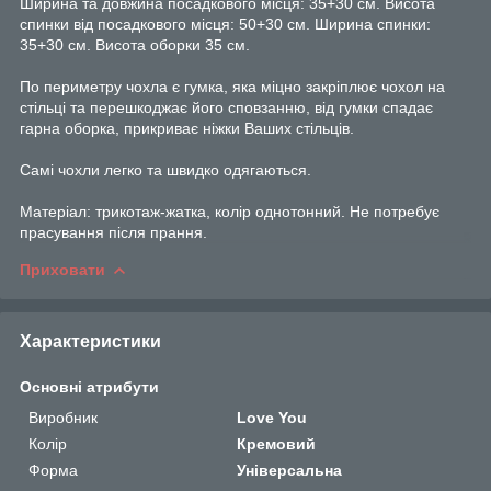
Ширина та довжина посадкового місця: 35+30 см. Висота
спинки від посадкового місця: 50+30 см. Ширина спинки:
35+30 см. Висота оборки 35 см.
По периметру чохла є гумка, яка міцно закріплює чохол на
стільці та перешкоджає його сповзанню, від гумки спадає
гарна оборка, прикриває ніжки Ваших стільців.
Самі чохли легко та швидко одягаються.
Матеріал: трикотаж-жатка, колір однотонний. Не потребує
прасування після прання.
Приховати
Характеристики
Основні атрибути
Виробник
Love You
Колір
Кремовий
Форма
Універсальна