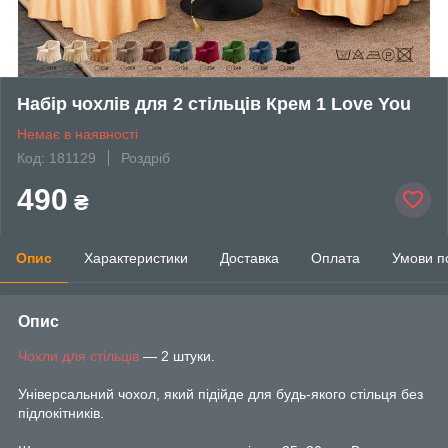
Набір чохлів для 2 стільців Крем 1 Love You
Немає в наявності
Код: 181129
Роздріб
490
₴
Опис
Характеристики
Доставка
Оплата
Умови п
Опис
Чохли для стільців
— 2 штуки.
Універсальний чохол, який підійде для будь-якого стільця без
підлокітників.