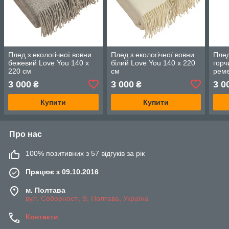
Плед з екологічної вовни
Плед з екологічної вовни
Плед
бежевий Love You 140 x
білий Love You 140 x 220
горч
220 см
см
реме
3 000
3 000
3 0
₴
₴
Купити
Купити
Про нас
100% позитивних з 57 відгуків за рік
Працює з 09.10.2016
м. Полтава
вул. Соборності, 9, Полтава, Україна
Контакти