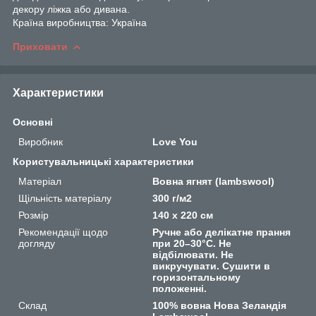
декору ліжка або дивана.
Країна виробництва: Україна
Приховати
Характеристики
Основні
Виробник
Love You
Користувальницькі характеристики
Матеріал
Вовна ягнят (lambswool)
Щільність матеріалу
300 г/м2
Розмір
140 x 220 см
Рекомендації щодо
Ручне або делікатне прання
догляду
при 20–30°C. Не
відбілювати. Не
викручувати. Сушити в
горизонтальному
положенні.
Склад
100% вовна Нова Зеландія