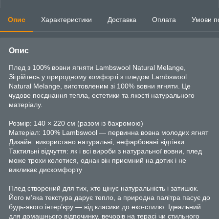
Опис
Характеристики
Доставка
Оплата
Умови п
Опис
Плед з 100% вовни ягняти Lambswool Natural Melange,
Зігрійтесь у природному комфорті з пледом Lambswool
Natural Melange, виготовленим зі 100% вовни ягняти. Це
чудове поєднання тепла, естетики та якості натурального
матеріалу.
Розмір: 140 × 220 см (разом із бахромою)
Матеріал: 100% Lambswool — первинна вовна молодих ягнят
Дизайн: використано натуральні, нефарбовані відтінки
Тактильні відчуття: як і всі вироби з натуральної вовни, плед
може трохи колотися, однак він приємний на дотик і не
викликає дискомфорту
Плед створений для тих, хто цінує натуральність і затишок.
Його м’яка текстура дарує тепло, а природна палітра пасує до
будь-якого інтер’єру — від класики до еко-стилю. Ідеальний
для домашнього відпочинку, вечорів на терасі чи стильного