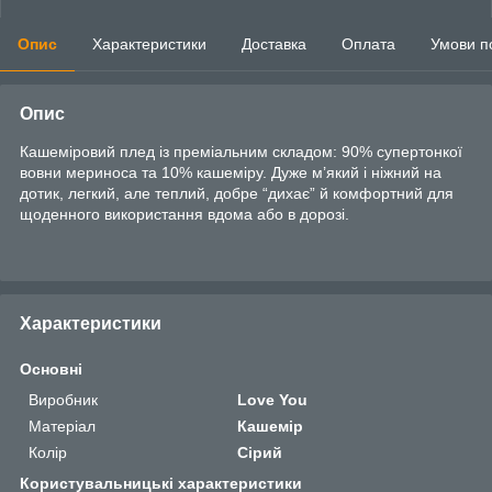
Опис
Характеристики
Доставка
Оплата
Умови п
Опис
Кашеміровий плед із преміальним складом: 90% супертонкої
вовни мериноса та 10% кашеміру. Дуже м’який і ніжний на
дотик, легкий, але теплий, добре “дихає” й комфортний для
щоденного використання вдома або в дорозі.
Характеристики
Основні
Виробник
Love You
Матеріал
Кашемір
Колір
Сірий
Користувальницькі характеристики