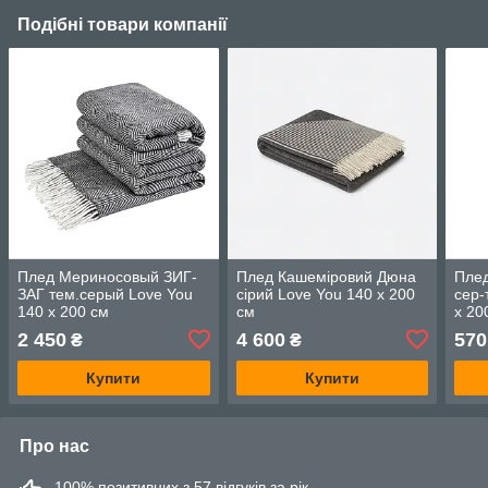
Подібні товари компанії
Плед Мериносовый ЗИГ-
Плед Кашеміровий Дюна
Плед
ЗАГ тем.серый Love You
сірий Love You 140 x 200
сер-
140 x 200 см
см
x 20
2 450
4 600
570
₴
₴
Купити
Купити
Про нас
100% позитивних з 57 відгуків за рік