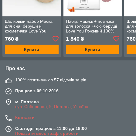
Шелковый набор Маска
Набір: макіяж + пов'язка
Шовк
для сна, беруши и
для волосся +чох+беруші
для 
косметичка Love You
Love You Рожевий 100%
косм
Бежевый 100% шелк
шовк
Світ
760
1 840
760
₴
₴
шов
Купити
Купити
Про нас
100% позитивних з 57 відгуків за рік
Працює з 09.10.2016
м. Полтава
вул. Соборності, 9, Полтава, Україна
Контакти
Сьогодні працює з 11:00 до 18:00
Показати весь графік роботи