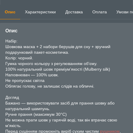
Опис
Характеристики
Доставка
Оплата
Умови п
Опис
Набір:
Шовкова маска + 2 набори берушів для сну + зручний
подарунковий пакет-косметичка.
Колір: чорний.
Гумка чорного кольору з регулюванням об'єму.
100% натуральний шовк преміум'якості (Mulberry silk)
Наповнювач — 100% шовк.
Не пропускає світла
Облягає голову, не залишає слідів на обличчі.
Догляд
Бажано — використовувати засіб для прання шовку або
натуральний шампунь.
Ручне прання (максимум 30°С)
Не можна прати шовк у гарячій воді, так він втрачає свою
м'якість.
Перед сушінням промокніть виріб сухим чистим
рушником
,