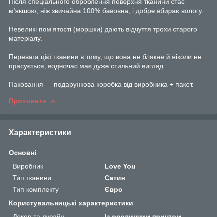
Після спеціального оброблення поверхня тканини стає
м'якшою, ніж звичайна 100% бавовна, і добре вбирає вологу.
Невеликі пом'ятості (моршки) дають відчуття трохи старого
матеріалу.
Перевага цієї тканини в тому, що вона не блякне й ніколи не
прасується, водночас має дуже стильний вигляд
Паковання — подарункова коробка від виробника + пакет.
Приховати
Характеристики
Основні
Виробник
Love You
Тип тканини
Сатин
Тип комплекту
Євро
Користувальницькі характеристики
Декор та дизайн
Із рослинним принтом