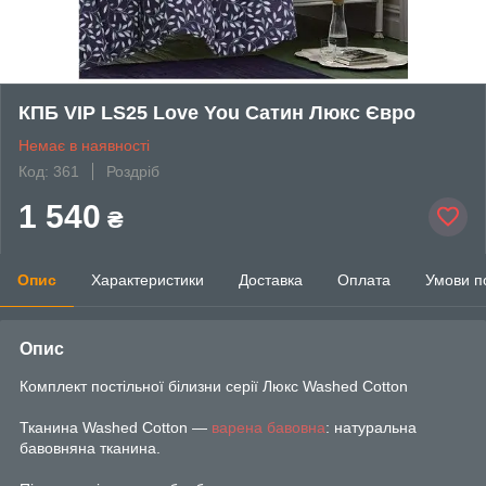
КПБ VIP LS25 Love You Сатин Люкс Євро
Немає в наявності
Код: 361
Роздріб
1 540
₴
Опис
Характеристики
Доставка
Оплата
Умови п
Опис
Комплект постільної білизни серії Люкс Washed Cotton
Тканина Washed Cotton —
варена бавовна
: натуральна
бавовняна тканина.