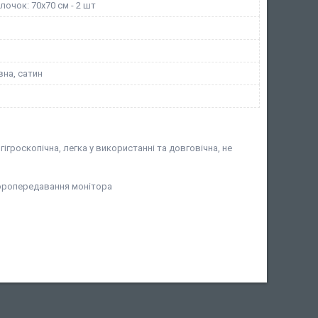
лочок: 70х70 см - 2 шт
на, сатин
ігроскопічна, легка у використанні та довговічна, не
ьоропередавання монітора