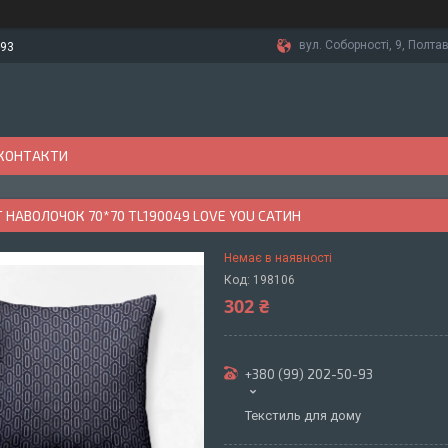
вул. Соборності, 9, Полтав
-93
КОНТАКТИ
НАВОЛОЧОК 70*70 TL190049 LOVE YOU САТИН
Немає в наявності
Код:
198106
302 ₴
+380 (99) 202-50-93
Текстиль для дому