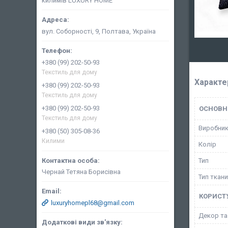
килимів LUXURY HOME
вул. Соборності, 9, Полтава, Україна
+380 (99) 202-50-93
Текстиль для дому
Характе
+380 (99) 202-50-93
Текстиль для дому
+380 (99) 202-50-93
ОСНОВН
Текстиль для дому
Виробни
+380 (50) 305-08-36
Килими
Колір
Тип
Чернай Тетяна Борисівна
Тип ткан
КОРИСТ
luxuryhomepl68@gmail.com
Декор та