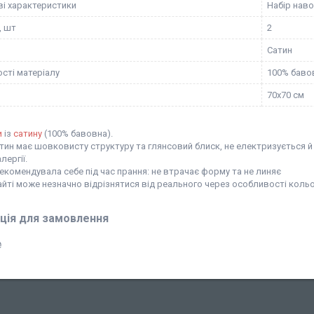
і характеристики
Набір наво
, шт
2
Сатин
сті матеріалу
100% бавов
70х70 см
и
із
сатину
(100% бавовна).
тин має шовковисту структуру та глянсовий блиск, не електризується й г
лергії.
комендувала себе під час прання: не втрачає форму та не линяє
сайті може незначно відрізнятися від реального через особливості кол
ція для замовлення
₴