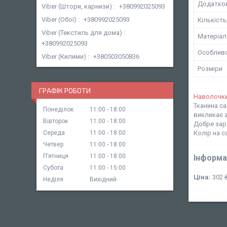
Додатков
Viber (Штори, карнизи)
+380992025093
Viber (Обої)
+380992025093
Кількість
Viber (Текстиль для дома)
Матеріал
+380992025093
Особливо
Viber (Килими)
+380503050836
Розміри
ГРАФІК РОБОТИ
Наволочк
Тканина са
Понеділок
11:00
18:00
викликає а
Вівторок
11:00
18:00
Добре заре
Середа
11:00
18:00
Колір на 
Четвер
11:00
18:00
Пʼятниця
11:00
18:00
Інформа
Субота
11:00
15:00
Ціна:
302 
Неділя
Вихідний