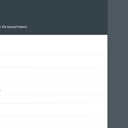
ів
безкоштовно
а