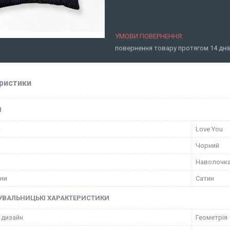
повернення товару протягом 14 дн
ристики
І
к
Love You
Чорний
Наволочк
ини
Сатин
УВАЛЬНИЦЬКІ ХАРАКТЕРИСТИКИ
 дизайн
Геометрія