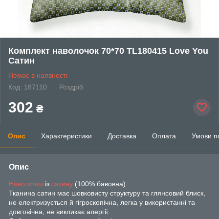
Комплект наволочок 70*70 TL180415 Love You
Сатин
Немає в наявності
Код: 187110
Роздріб
302
₴
Опис
Характеристики
Доставка
Оплата
Умови п
Опис
Наволочки
із
сатину
(100% бавовна).
Тканина сатин має шовковисту структуру та глянсовий блиск,
не електризується й гігроскопічна, легка у використанні та
довговічна, не викликає алергії.