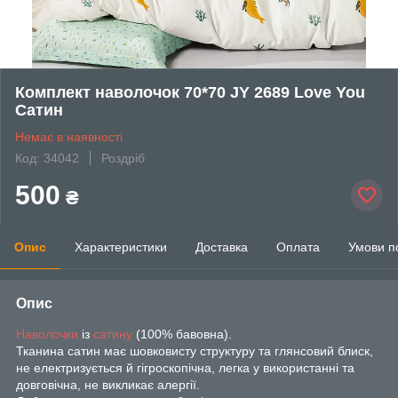
Комплект наволочок 70*70 JY 2689 Love You
Сатин
Немає в наявності
Код: 34042
Роздріб
500
₴
Опис
Характеристики
Доставка
Оплата
Умови п
Опис
Наволочки
із
сатину
(100% бавовна).
Тканина сатин має шовковисту структуру та глянсовий блиск,
не електризується й гігроскопічна, легка у використанні та
довговічна, не викликає алергії.