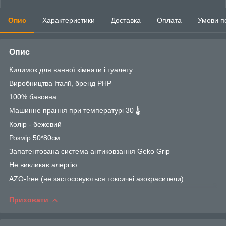
Опис
Характеристики
Доставка
Оплата
Умови п
Опис
Килимок для ванної кімнати і туалету
Виробництва Італії, бренд PHP
100% бавовна
Машинне прання при температурі 30 🌡️
Колір - бежевий
Розмір 50*80см
Запатентована система антиковзання Geko Grip
Не викликає алергію
AZO-free (не застосовуються токсичні азокрасители)
Приховати