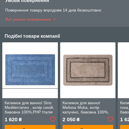
Умови повернення
Повернення товару впродовж 14 днів безкоштовно
Всі умови повернення
Подібні товари компанії
Килимок для ванної Sirio
Килимок для ванної
Кили
Mediterraneo , колір синій,
Melissa Moka, колір
rosa
бавовна 100%,РНР Італія
капучіно, бавовна 100%,
баво
PHP Італія
1 620
2 050
1 6
₴
₴