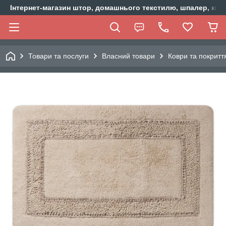
Інтернет-магазин штор, домашнього текстилю, шпалер, ки
Товари та послуги
Власний товари
Коври та покритт