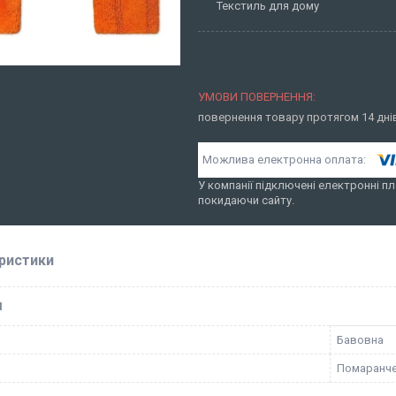
Текстиль для дому
повернення товару протягом 14 дн
У компанії підключені електронні пл
покидаючи сайту.
ристики
І
Бавовна
Помаранч