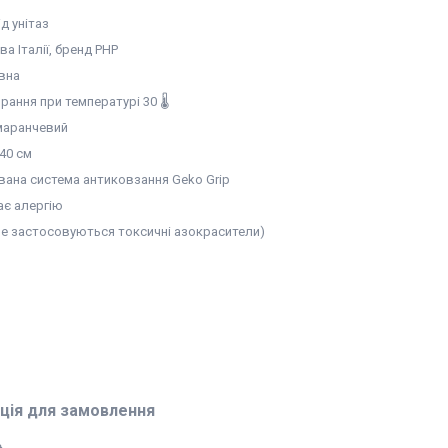
д унітаз
а Італії, бренд PHP
вна
ання при температурі 30 🌡️
омаранчевий
40 см
вана система антиковзання Geko Grip
ає алергію
(не застосовуються токсичні азокрасители)
ція для замовлення