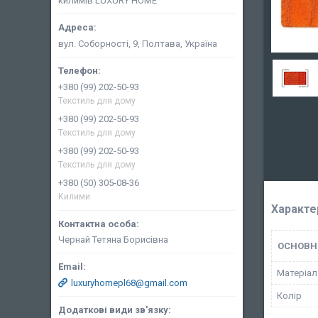
килимів LUXURY HOME
вул. Соборності, 9, Полтава, Україна
+380 (99) 202-50-93
Текстиль для дому
+380 (99) 202-50-93
Текстиль для дому
+380 (99) 202-50-93
Текстиль для дому
+380 (50) 305-08-36
Килими
Характе
Чернай Тетяна Борисівна
ОСНОВН
Матеріал
luxuryhomepl68@gmail.com
Колір