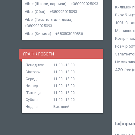
Viber (Штори, карнизи)
+380992025093
Килимок пі
Viber (Обої)
+380992025093
Виробництв
Viber (Текстиль для дома)
100% баво
+380992025093
Машинне пр
Viber (Килими)
+380503050836
Колір - п
Розмір 50*
ГРАФІК РОБОТИ
Запатенто
Не виклик
Понеділок
11:00
18:00
AZO-free 
Вівторок
11:00
18:00
Середа
11:00
18:00
Четвер
11:00
18:00
Пʼятниця
11:00
18:00
Субота
11:00
15:00
Неділя
Вихідний
Інформа