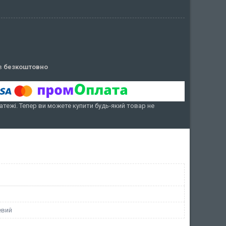
ів
безкоштовно
атежі. Тепер ви можете купити будь-який товар не
евий