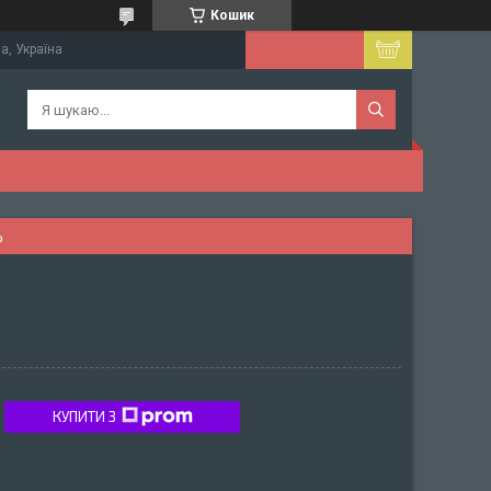
Кошик
а, Україна
%
КУПИТИ З